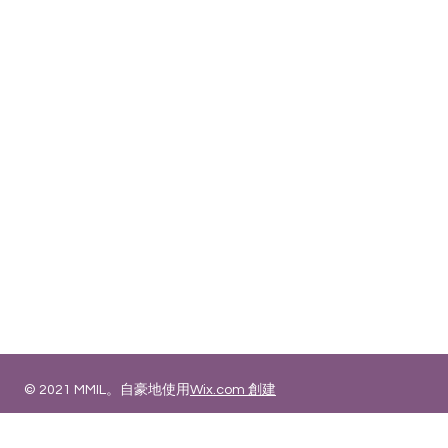
地址
香港 沙田 火炭
㘭背灣街 49-51號
協力工業大廈 9樓 909室
電話
:
+ 852 2687 4567
傳真:
+852 3544 3363
電郵:
sales@mmil.com.hk
© 2021 MMIL。自豪地使用
Wix.com 創建