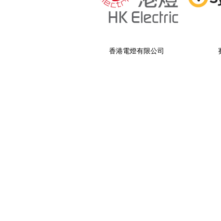
香港電燈有限公司
地址
香港 沙田 火炭
㘭背灣街 49-51號
協力工業大廈 9樓 909室