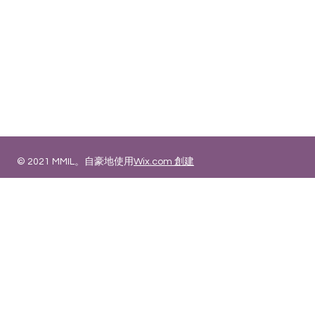
電話
:
+ 852 2687 4567
傳真:
+852 3544 3363
電郵:
sales@mmil.com.hk
© 2021 MMIL。自豪地使用
Wix.com 創建